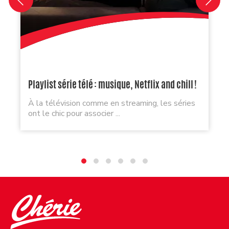
Playlist série télé : musique, Netflix and chill !
À la télévision comme en streaming, les séries
ont le chic pour associer ...