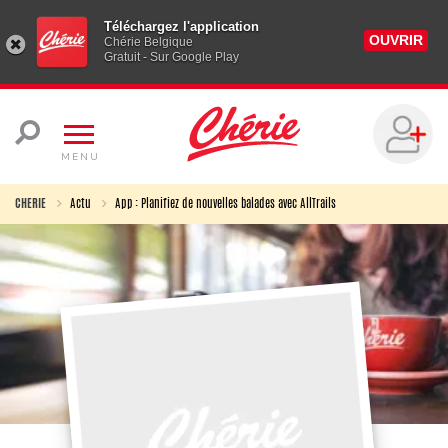
Téléchargez l'application
OUVRIR
Chérie Belgique
Gratuit - Sur Google Play
MENU
CHERIE
Actu
App : Planifiez de nouvelles balades avec AllTrails