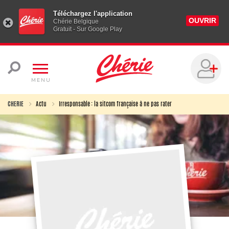
Téléchargez l'application
OUVRIR
Chérie Belgique
Gratuit - Sur Google Play
MENU
CHERIE
Actu
Irresponsable : la sitcom française à ne pas rater