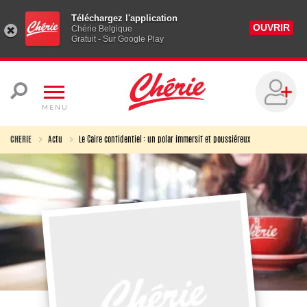
Téléchargez l'application
OUVRIR
Chérie Belgique
Gratuit - Sur Google Play
MENU
CHERIE
Actu
Le Caire confidentiel : un polar immersif et poussiéreux