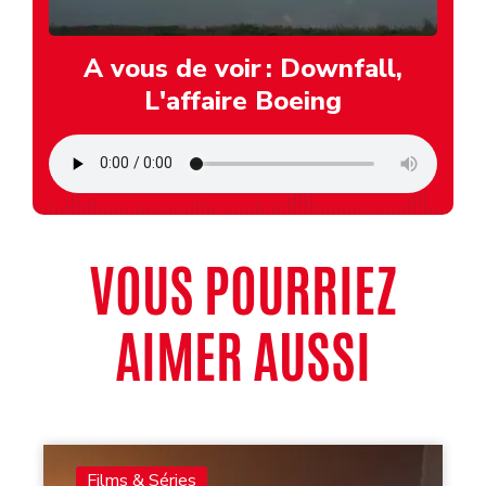
A vous de voir : Downfall,
L'affaire Boeing
VOUS POURRIEZ
AIMER AUSSI
Films & Séries