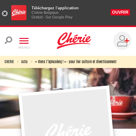
Téléchargez l'application
OUVRIR
Chérie Belgique
Gratuit - Sur Google Play
MENU
CHERIE
Actu
« Viens t’a(musées) ! » : pour lier culture et divertissement