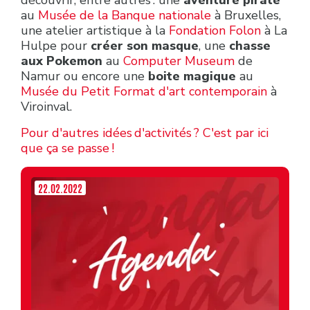
découvrir, entre autres : une
aventure pirate
au
Musée de la Banque nationale
à Bruxelles,
une atelier artistique à la
Fondation Folon
à La
Hulpe pour
créer son masque
, une
chasse
aux Pokemon
au
Computer Museum
de
Namur ou encore une
boite magique
au
Musée du Petit Format d'art contemporain
à
Viroinval.
Pour d'autres idées d'activités ? C'est par ici
que ça se passe !
22.02.2022