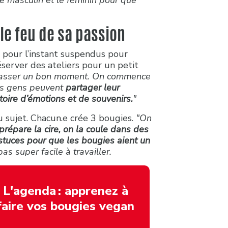
le masculin et le féminin pour que
le feu de sa passion
t pour l’instant suspendus pour
réserver des ateliers pour un petit
de passer un bon moment. On commence
les gens peuvent
partager leur
toire d’émotions et de souvenirs.
"
u sujet. Chacun.e crée 3 bougies.
"On
répare la cire, on la coule dans des
astuces pour que les bougies aient un
pas super facile à travailler.
L'agenda : apprenez à
faire vos bougies vegan