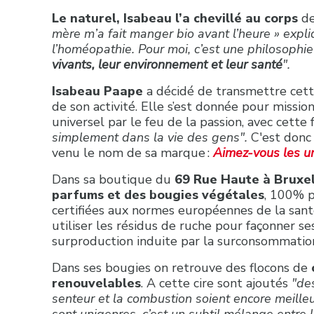
Le naturel, Isabeau l’a chevillé au corps
de
mère m’a fait manger bio avant l’heure » expliq
l’homéopathie. Pour moi, c’est une philosophie
vivants, leur environnement et leur santé
".
Isabeau Paape
a décidé de transmettre cett
de son activité. Elle s’est donnée pour miss
universel par le feu de la passion, avec cette 
simplement dans la vie des gens".
C'est donc
venu le nom de sa marque :
Aimez-vous les un
Dans sa boutique du
69 Rue Haute à Bruxel
parfums et des bougies végétales
, 100% p
certifiées aux normes européennes de la santé
utiliser les résidus de ruche pour façonner ses
surproduction induite par la surconsommation 
Dans ses bougies on retrouve des flocons de
renouvelables
. A cette cire sont ajoutés
"des
senteur et la combustion soient encore meille