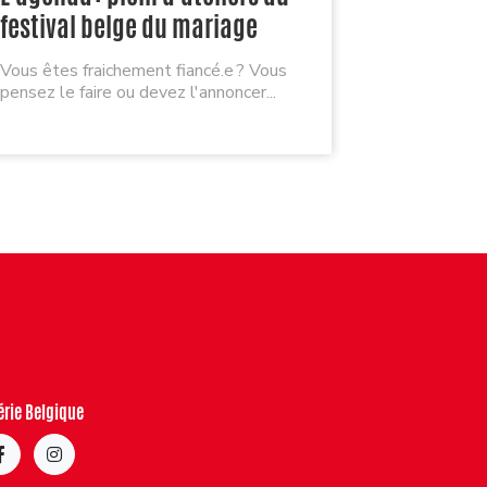
lier cul
festival belge du mariage
Une cinqua
Vous êtes fraichement fiancé.e ? Vous
Bruxelles 
pensez le faire ou devez l'annoncer...
opérat...
érie Belgique