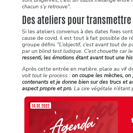
sont unigenres, c’est un subtil mélange entre 
chacun s’y retrouve".
Des ateliers pour transmettre 
Si les ateliers convenus à des dates fixes son
cause de covid, il est tout à fait possible de 
groupe défini.
"L’objectif, c’est avant tout 
par un blind test ludique. C’est chouette car 
ressenti, les émotions étant avant tout une his
Après cette entrée en matière, place au vif d
voit tout le process :
on coupe les mèches, on p
contenants et je donne bien sur des trucs et 
aspect propre et pro
. La cire végétale n’étant 
14.01.2022