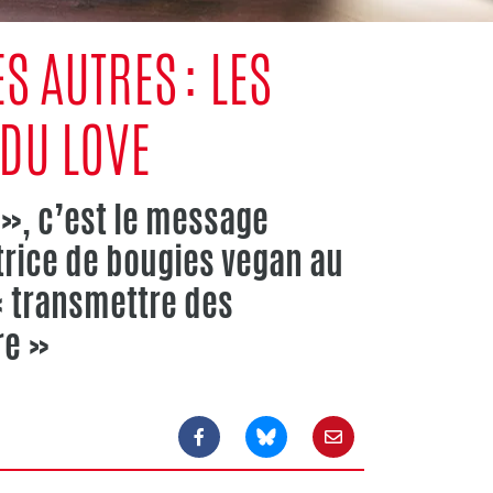
S AUTRES : LES
 DU LOVE
 », c’est le message
trice de bougies vegan au
 « transmettre des
re »