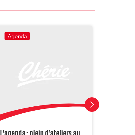
Agenda
Agend
« Viens 
L'agenda : plein d'ateliers au