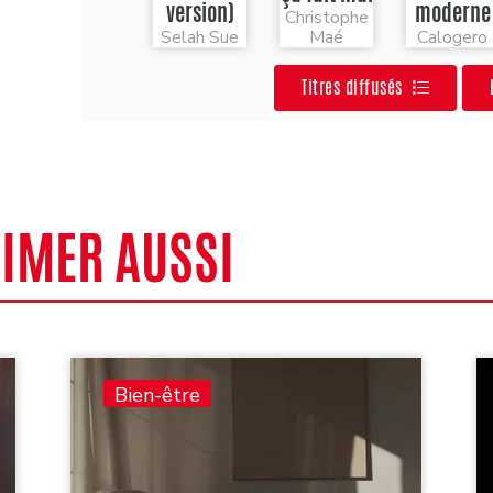
version)
moderne
Christophe
Selah Sue
Maé
Calogero
Titres diffusés
AIMER AUSSI
Bien-être