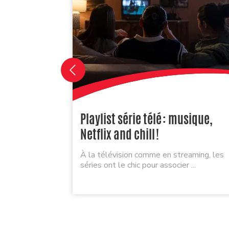
Playlist série télé : musique,
Netflix and chill !
À la télévision comme en streaming, les
séries ont le chic pour associer ...