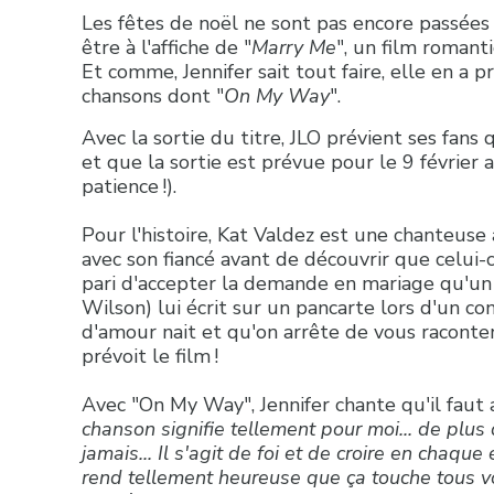
Les fêtes de noël ne sont pas encore passées
être à l'affiche de "
Marry Me
", un film roman
Et comme, Jennifer sait tout faire, elle en a p
chansons dont "
On My Way
".
Avec la sortie du titre, JLO prévient ses fans 
et que la sortie est prévue pour le 9 février
patience !).
Pour l'histoire, Kat Valdez est une chanteuse 
avec son fiancé avant de découvrir que celui-c
pari d'accepter la demande en mariage qu'un 
Wilson) lui écrit sur un pancarte lors d'un con
d'amour nait et qu'on arrête de vous raconter
prévoit le film !
Avec "On My Way", Jennifer chante qu'il faut av
chanson signifie tellement pour moi... de plu
jamais... Il s'agit de foi et de croire en chaqu
rend tellement heureuse que ça touche tous vo