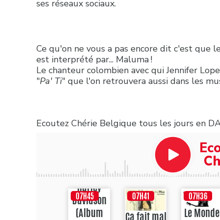
ses réseaux sociaux.
Ce qu'on ne vous a pas encore dit c'est que le
est interprété par... Maluma !
Le chanteur colombien avec qui Jennifer Lope
"
Pa' Ti
" que l'on retrouvera aussi dans les mu
Ecoutez Chérie Belgique tous les jours en D
Ec
Ch
Harley
07H45
07H41
07H36
Davidson
(Album
Le Monde
Ça fait mal