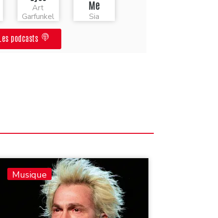
Me
Art
Garfunkel
Sia
Les podcasts
Musique
Musiq