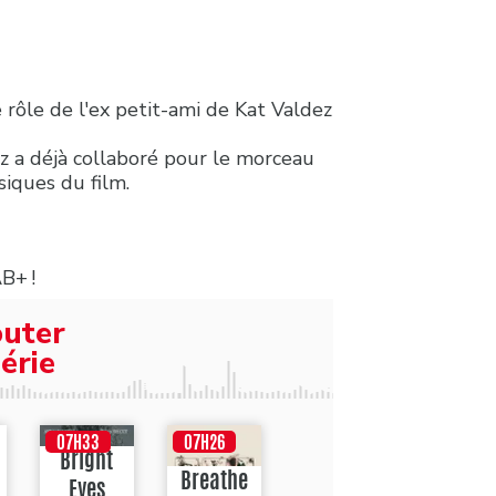
 rôle de l'ex petit-ami de Kat Valdez
z a déjà collaboré pour le morceau
siques du film.
AB+ !
outer
érie
07H33
07H26
Bright
Breathe
Eyes