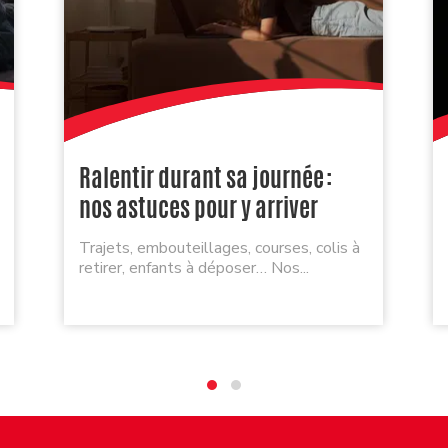
Ralentir durant sa journée :
nos astuces pour y arriver
Trajets, embouteillages, courses, colis à
retirer, enfants à déposer… Nos...