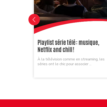
Playlist série télé : musique,
Netflix and chill !
À la télévision comme en streaming, les
séries ont le chic pour associer ...