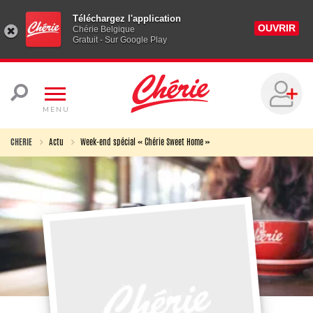
Téléchargez l'application
OUVRIR
Chérie Belgique
Gratuit - Sur Google Play
MENU
CHERIE
Actu
Week-end spécial « Chérie Sweet Home »