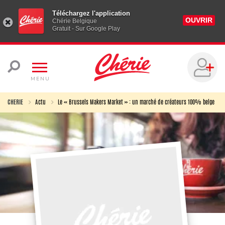
Téléchargez l'application
OUVRIR
Chérie Belgique
Gratuit - Sur Google Play
MENU
CHERIE
Actu
Le « Brussels Makers Market » : un marché de créateurs 100% belge