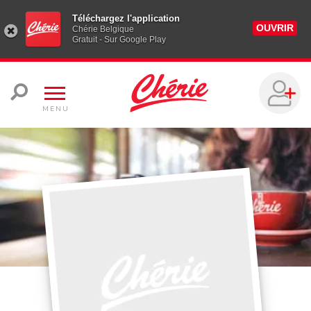
Téléchargez l'application
OUVRIR
Chérie Belgique
Gratuit - Sur Google Play
MENU