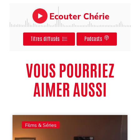
Ecouter Chérie
Titres diffusés
Podcasts
VOUS POURRIEZ
AIMER AUSSI
Films & Séries