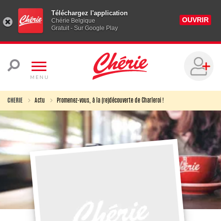
Téléchargez l'application
OUVRIR
Chérie Belgique
Gratuit - Sur Google Play
MENU
CHERIE
Actu
Promenez-vous, à la (re)découverte de Charleroi !