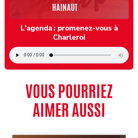
L'agenda : promenez-vous à
Charleroi
VOUS POURRIEZ
AIMER AUSSI