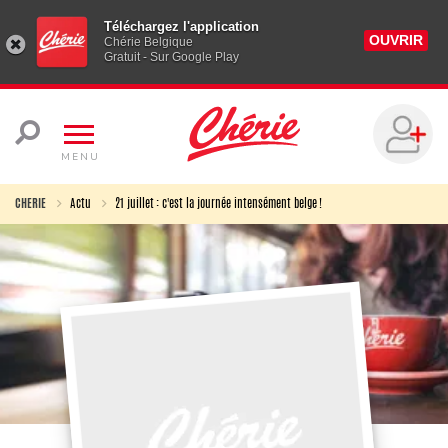
Téléchargez l'application
OUVRIR
Chérie Belgique
Gratuit - Sur Google Play
MENU
CHERIE
Actu
21 juillet : c'est la journée intensément belge !