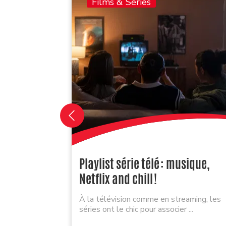
Films & Séries
Playlist série télé : musique,
Netflix and chill !
À la télévision comme en streaming, les
séries ont le chic pour associer ...