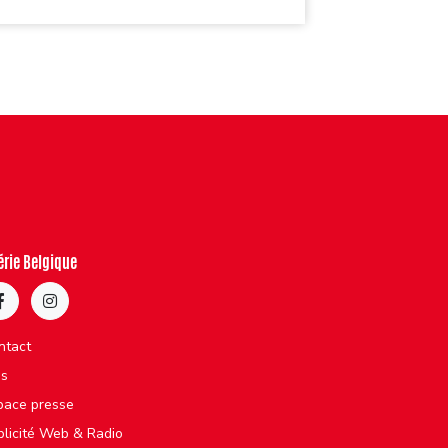
érie Belgique
ntact
bs
pace presse
blicité Web & Radio