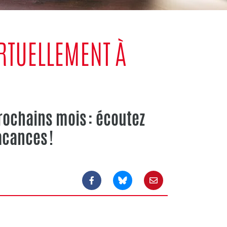
IRTUELLEMENT À
.
rochains mois : écoutez
acances !