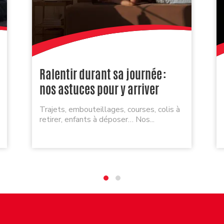
Ralentir durant sa journée :
nos astuces pour y arriver
Trajets, embouteillages, courses, colis à
retirer, enfants à déposer… Nos...