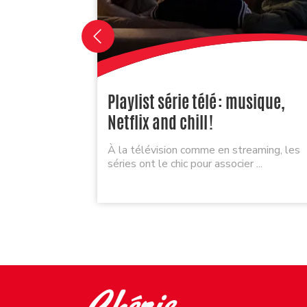
Playlist série télé : musique,
Netflix and chill !
À la télévision comme en streaming, les
séries ont le chic pour associer ...