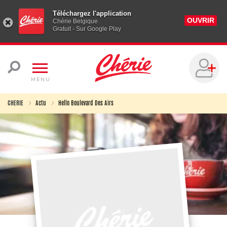
Téléchargez l'application
OUVRIR
Chérie Belgique
Gratuit - Sur Google Play
MENU
CHERIE
Actu
Hello Boulevard Des Airs