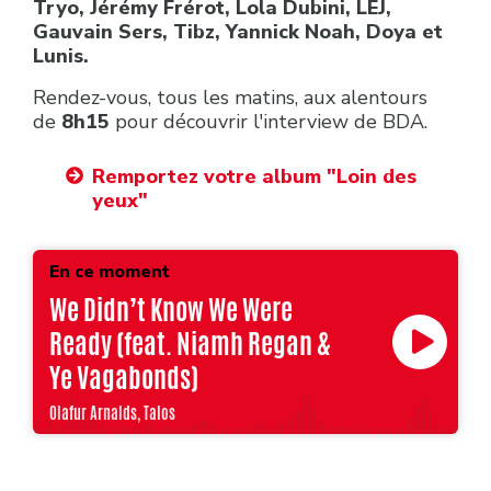
Tryo, Jérémy Frérot, Lola Dubini, LEJ,
Gauvain Sers, Tibz, Yannick Noah, Doya et
Lunis.
Rendez-vous, tous les matins, aux alentours
de
8h15
pour découvrir l'interview de BDA.
Remportez votre album "Loin des
yeux"
En ce moment
We Didn’t Know We Were
Ready (feat. Niamh Regan &
Ye Vagabonds)
Olafur Arnalds, Talos