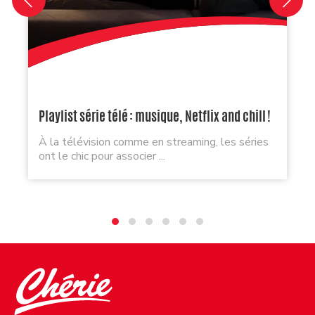
Playlist série télé : musique, Netflix and chill !
À la télévision comme en streaming, les séries
ont le chic pour associer ...