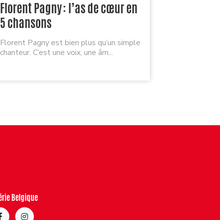
Florent Pagny : l’as de cœur en
Je reçoi
5 chansons
playlist 
Florent Pagny est bien plus qu’un simple
Quel plaisi
chanteur. C’est une voix, une âm...
mais quel dé
érie Belgique