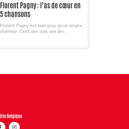
Florent Pagny : l’as de cœur en
Je reçoi
5 chansons
playlist 
Florent Pagny est bien plus qu’un simple
Quel plaisi
chanteur. C’est une voix, une âm...
mais quel dé
érie Belgique