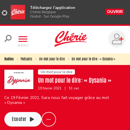
Téléchargez l'application
OUVRIR
Chérie Belgique
Gratuit - Sur Google Play
MENU
Radios
Podcasts
Un mot pour le dire
Un mot pour le dire : « Dysania »
Un mot pour le dire
Un mot pour le dire : « Dysania »
19 février 2021
|
51 sec
Ce 19 Février 2021, Sara nous fait voyager grâce au mot
« Dysania »
Ecouter