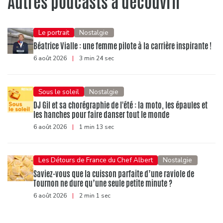
Autres podcasts à découvrir
Le portrait
Nostalgie
Béatrice Vialle : une femme pilote à la carrière inspirante !
6 août 2026
|
3 min 24 sec
Sous le soleil
Nostalgie
DJ Gil et sa chorégraphie de l'été : la moto, les épaules et
les hanches pour faire danser tout le monde
6 août 2026
|
1 min 13 sec
Les Détours de France du Chef Albert
Nostalgie
Saviez-vous que la cuisson parfaite d’une raviole de
Tournon ne dure qu’une seule petite minute ?
6 août 2026
|
2 min 1 sec