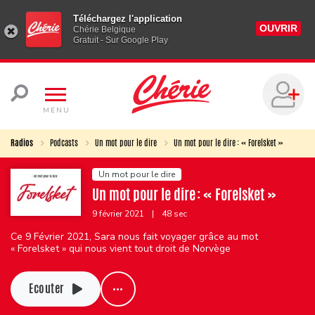
Téléchargez l'application
OUVRIR
Chérie Belgique
Gratuit - Sur Google Play
MENU
Radios
Podcasts
Un mot pour le dire
Un mot pour le dire : « Forelsket »
Un mot pour le dire
Un mot pour le dire : « Forelsket »
9 février 2021
|
48 sec
Ce 9 Février 2021, Sara nous fait voyager grâce au mot
« Forelsket » qui nous vient tout droit de Norvège
Ecouter