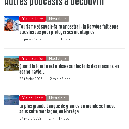
Autres podcasts à découvrir
Y'a de l'idée
Nostalgie
Tourisme et savoir-faire ancestral : la Norvège fait appel
aux sherpas pour protéger ses montagnes
15 janvier 2026
|
3 min 15 sec
Y'a de l'idée
Nostalgie
Quand la tourbe est utilisée sur les toits des maisons en
Scandinavie…
22 février 2025
|
2 min 47 sec
Y'a de l'idée
Nostalgie
La plus grande banque de graines au monde se trouve
sous cette montagne, en Norvège
17 mars 2023
|
2 min 14 sec