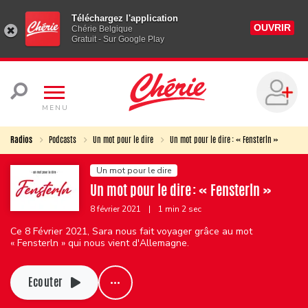
Téléchargez l'application
OUVRIR
Chérie Belgique
Gratuit - Sur Google Play
MENU
Radios
Podcasts
Un mot pour le dire
Un mot pour le dire : « Fensterln »
Un mot pour le dire
Un mot pour le dire : « Fensterln »
8 février 2021
|
1 min 2 sec
Ce 8 Février 2021, Sara nous fait voyager grâce au mot
« Fensterln » qui nous vient d'Allemagne.
Ecouter