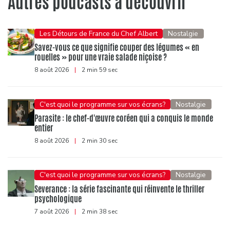
Autres podcasts à découvrir
Les Détours de France du Chef Albert
Nostalgie
Savez-vous ce que signifie couper des légumes « en
rouelles » pour une vraie salade niçoise ?
8 août 2026
|
2 min 59 sec
C'est quoi le programme sur vos écrans?
Nostalgie
Parasite : le chef-d'œuvre coréen qui a conquis le monde
entier
8 août 2026
|
2 min 30 sec
C'est quoi le programme sur vos écrans?
Nostalgie
Severance : la série fascinante qui réinvente le thriller
psychologique
7 août 2026
|
2 min 38 sec