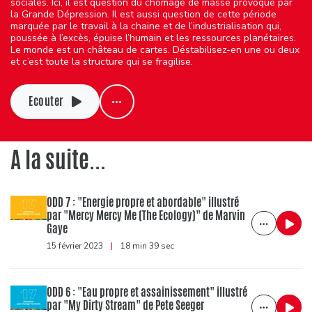
sociales. Ici, il est question du chômage de masse provoqué par
la Grande Dépression. Il est aussi question de cette période
marquée par le travail à la chaine et de l’industrialisation qui,
poussée à l’excès, épuise l’humain et les ressources planétaires.
Le monde est un château de cartes. Déstabilisez-en une ou deux
et c’est toute la structure qui se fragilise.
Ecouter
A la suite...
ODD 7 : "Energie propre et abordable" illustré
par "Mercy Mercy Me (The Ecology)" de Marvin
Gaye
15 février 2023
|
18 min 39 sec
ODD 6 : "Eau propre et assainissement" illustré
par "My Dirty Stream" de Pete Seeger