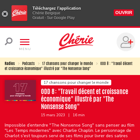
Téléchargez l'application
OUVRIR
Chérie Belgique
Gratuit - Sur Google Play
MENU
Radios
Podcasts
17 chansons pour changer le monde
ODD 8 : "Travail décent
et croissance économique" illustré par "The Nonsense Song"
17 chansons pour changer le monde
ODD 8 : "Travail décent et croissance
économique" illustré par "The
Nonsense Song"
15 mars 2023
|
16 min
Impossible d’entendre "The Nonsense Song" sans penser au film
"Les Temps modernes" avec Charlie Chaplin. Le personnage de
Charlot s'est toujours servi de ses films pour livrer des satires