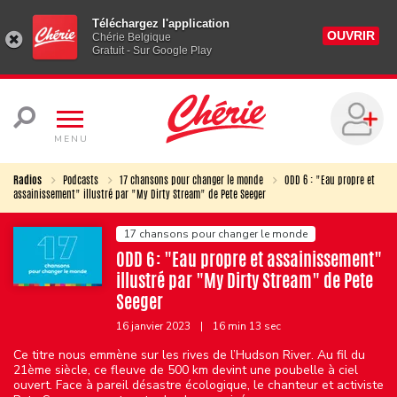
Téléchargez l'application
OUVRIR
Chérie Belgique
Gratuit - Sur Google Play
MENU
Radios
Podcasts
17 chansons pour changer le monde
ODD 6 : "Eau propre et
assainissement" illustré par "My Dirty Stream" de Pete Seeger
17 chansons pour changer le monde
ODD 6 : "Eau propre et assainissement"
illustré par "My Dirty Stream" de Pete
Seeger
16 janvier 2023
|
16 min 13 sec
Ce titre nous emmène sur les rives de l’Hudson River. Au fil du
21ème siècle, ce fleuve de 500 km devint une poubelle à ciel
ouvert. Face à pareil désastre écologique, le chanteur et activiste