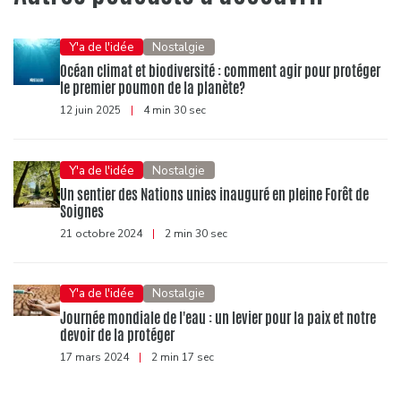
Y'a de l'idée
Nostalgie
Océan climat et biodiversité : comment agir pour protéger
le premier poumon de la planète?
12 juin 2025
|
4 min 30 sec
Y'a de l'idée
Nostalgie
Un sentier des Nations unies inauguré en pleine Forêt de
Soignes
21 octobre 2024
|
2 min 30 sec
Y'a de l'idée
Nostalgie
Journée mondiale de l'eau : un levier pour la paix et notre
devoir de la protéger
17 mars 2024
|
2 min 17 sec