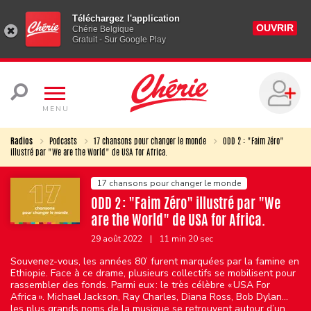
Téléchargez l'application
OUVRIR
Chérie Belgique
Gratuit - Sur Google Play
MENU
Radios
Podcasts
17 chansons pour changer le monde
ODD 2 : "Faim Zéro"
illustré par "We are the World" de USA for Africa.
17 chansons pour changer le monde
ODD 2 : "Faim Zéro" illustré par "We
are the World" de USA for Africa.
29 août 2022
|
11 min 20 sec
Souvenez-vous, les années 80’ furent marquées par la famine en
Ethiopie. Face à ce drame, plusieurs collectifs se mobilisent pour
rassembler des fonds. Parmi eux : le très célèbre « USA For
Africa ». Michael Jackson, Ray Charles, Diana Ross, Bob Dylan…
les plus grands noms de la musique se retrouvent autour d’un