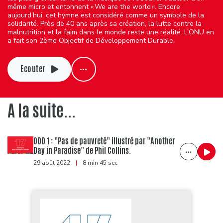
même micro et entonnent « We are the world ». Encore
aujourd’hui, cet hymne est considéré comme un symbole de la
solidarité. Près de 40 ans après sa création, la lutte contre la
malnutrition et la faim dans le monde reste une réalité. L’ONU en
a fait son 2ème Objectif de Développement Durable.
Ecouter
A la suite...
ODD 1 : "Pas de pauvreté" illustré par "Another
Day in Paradise" de Phil Collins.
29 août 2022
|
8 min 45 sec