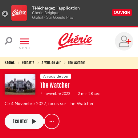
Téléchargez l'application
OUVRIR
Chérie Belgique
Gratuit - Sur Google Play
MENU
Radios
Podcasts
A vous de voir
The Watcher
A vous de voir
The Watcher
4 novembre 2022
|
2 min 28 sec
Ce 4 Novembre 2022, focus sur The Watcher.
Ecouter