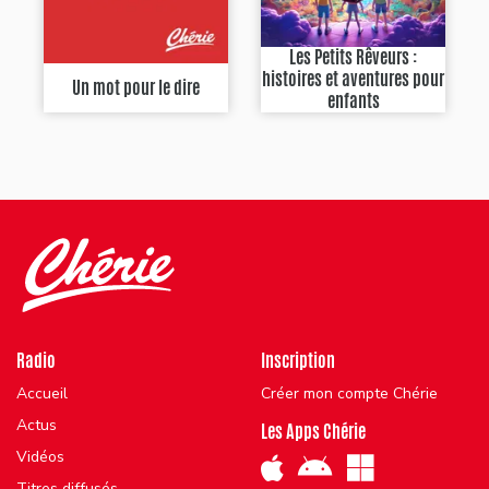
Les Petits Rêveurs :
histoires et aventures pour
Un mot pour le dire
enfants
Radio
Inscription
Accueil
Créer mon compte Chérie
Actus
Les Apps Chérie
Vidéos
Titres diffusés