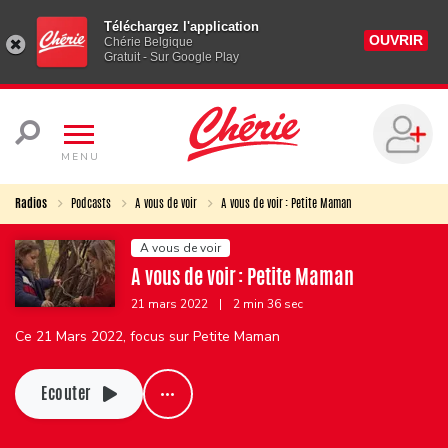
Téléchargez l'application
OUVRIR
Chérie Belgique
Gratuit - Sur Google Play
MENU
Radios
Podcasts
A vous de voir
A vous de voir : Petite Maman
A vous de voir
A vous de voir : Petite Maman
21 mars 2022
|
2 min 36 sec
Ce 21 Mars 2022, focus sur Petite Maman
Ecouter