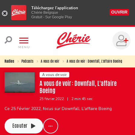
Téléchargez l'application
OUVRIR
Chérie Belgique
Gratuit - Sur Google Play
MENU
Radios
Podcasts
A vous de voir
A vous de voir : Downfall, L'affaire Boeing
A vous de voir
A vous de voir : Downfall, L'affaire
Boeing
25 février 2022
|
2 min 45 sec
Ce 25 Février 2022, focus sur Downfall, L'affaire Boeing
Ecouter