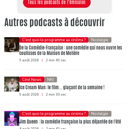
Tous les podcasts de l'émission
Autres podcasts à découvrir
C'est quoi le programme au cinéma ?
Nostalgie
De la Comédie-Française : une comédie qui nous ouvre les
coulisses de la Maison de Molière
5 août 2026
|
2 min 43 sec
Ciné News
NRJ
Ice Cream Man: le film... glaçant de la semaine !
5 août 2026
|
2 min 30 sec
C'est quoi le programme au cinéma ?
Nostalgie
Jim Queen : la comédie française la plus déjantée de l'été
4 août 2026
|
2 min 42 sec