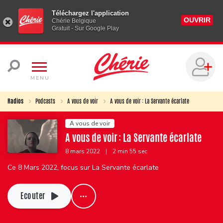
Téléchargez l'application
OUVRIR
Chérie Belgique
Gratuit - Sur Google Play
MENU
Radios
Podcasts
A vous de voir
A vous de voir : La Servante écarlate
A vous de voir
A vous de voir : La Servante écarlate
8 mars 2022
|
2 min 55 sec
Ce 8 Mars 2022, focus sur La Servante écarlate
Ecouter