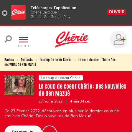
Téléchargez l'application
OUVRIR
Chérie Belgique
Gratuit - Sur Google Play
MENU
Radios
Podcasts
Le coup de coeur Chérie
Le coup de coeur Chérie Des
Nouvelles de Ben Mazué
Le coup de coeur Chérie
Le coup de coeur Chérie : Des Nouvelles
de Ben Mazué
23 février 2022
|
4 min 34 sec
Ce 23 Février 2022, découvrez-en plus sur le dernier coup de
cœur de Chérie : Des Nouvelles de Ben Mazué