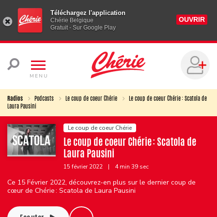
Téléchargez l'application
OUVRIR
Chérie Belgique
Gratuit - Sur Google Play
MENU
Radios
Podcasts
Le coup de coeur Chérie
Le coup de coeur Chérie : Scatola de
Laura Pausini
Le coup de coeur Chérie
Le coup de coeur Chérie : Scatola de
Laura Pausini
15 février 2022
|
4 min 39 sec
Ce 15 Février 2022, découvrez-en plus sur le dernier coup de
cœur de Chérie : Scatola de Laura Pausini