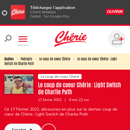
Téléchargez l'application
OUVRIR
Chérie Belgique
Gratuit - Sur Google Play
MENU
Radios
Podcasts
Le coup de coeur Chérie
Le coup de coeur Chérie : Light
Switch de Charlie Puth
Le coup de coeur Chérie
Le coup de coeur Chérie : Light Switch
de Charlie Puth
17 février 2022
|
4 min 22 sec
Ce 17 Février 2022, découvrez-en plus sur le dernier coup de
cœur de Chérie : Light Switch de Charlie Puth