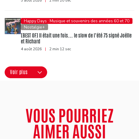
5 août 2026
|
2 min 20 sec
Happy Days : Musique et souvenirs des années 60 et 70
Nostalgie+
[BEST OF] Il était une fois… le slow de l’été 75 signé Joëlle
et Richard
4 août 2026
|
2 min 12 sec
Voir plus
VOUS POURRIEZ
AIMER AUSSI