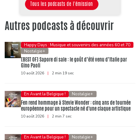
Tous les podcasts de l'émission
Autres podcasts à découvrir
Happy Days : Musique et souvenirs des années 60 et 70
Nostalgie+
[BEST OF] Sapore di sale : le goût d’été venu d’Italie par
Gino Paoli
10 août 2026
|
2 min 19 sec
En Avant la Belgique !
Nostalgie+
Fen rend hommage à Stevie Wonder : cinq ans de tournée
européenne pour un spectacle né d'une claque artistique
10 août 2026
|
2 min 7 sec
En Avant la Belgique !
Nostalgie+