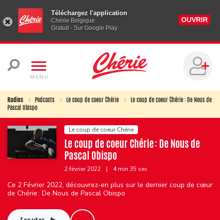
Téléchargez l'application
OUVRIR
Chérie Belgique
Gratuit - Sur Google Play
MENU
Radios
Podcasts
Le coup de coeur Chérie
Le coup de coeur Chérie : De Nous de
Pascal Obispo
Le coup de coeur Chérie
Le coup de coeur Chérie : De Nous de
Pascal Obispo
2 février 2022
|
4 min 35 sec
Ce 2 Février 2022, découvrez-en plus sur le dernier coup de cœur
de Chérie : De Nous de Pascal Obispo