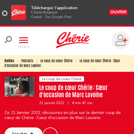
Téléchargez l'application
OUVRIR
Chérie Belgique
Gratuit - Sur Google Play
MENU
Radios
Podcasts
Le coup de coeur Chérie
Le coup de cœur Chérie : Cœur
d'occasion de Marc Lavoine
Le coup de coeur Chérie
Le coup de cœur Chérie : Cœur
d'occasion de Marc Lavoine
21 janvier 2022
|
4 min 47 sec
Ce 21 Janvier 2022, découvrez-en plus sur le dernier coup de
cœur de Chérie : Cœur d'occasion de Marc Lavoine