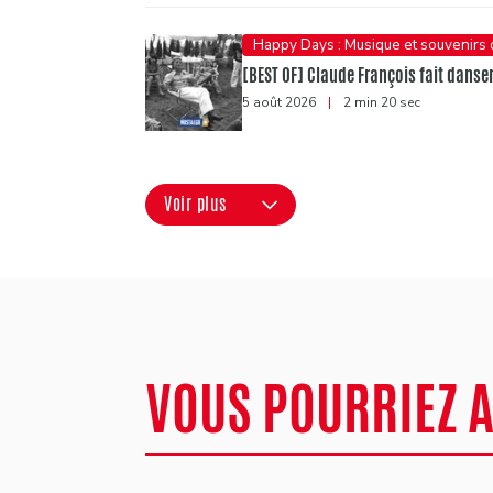
Happy Days : Musique et souvenirs
[BEST OF] Claude François fait danser 
5 août 2026
|
2 min 20 sec
Voir plus
VOUS POURRIEZ 