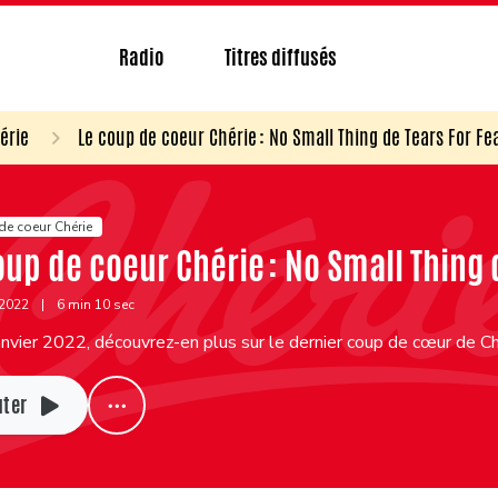
Radio
Titres diffusés
érie
Le coup de coeur Chérie : No Small Thing de Tears For Fe
de coeur Chérie
oup de coeur Chérie : No Small Thing 
 2022
|
6 min 10 sec
nvier 2022, découvrez-en plus sur le dernier coup de cœur de Ch
uter