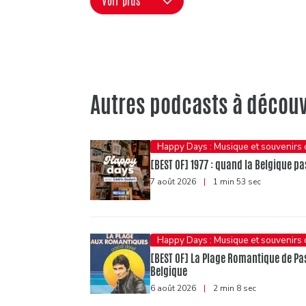
Voir plus
Autres podcasts à découv
Happy Days : Musique et souvenirs
[BEST OF] 1977 : quand la Belgique pas
7 août 2026
|
1 min 53 sec
Happy Days : Musique et souvenirs
[BEST OF] La Plage Romantique de Pasc
Belgique
6 août 2026
|
2 min 8 sec