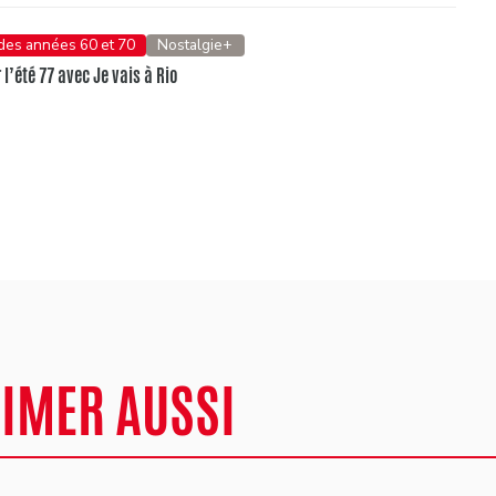
 des années 60 et 70
Nostalgie+
l’été 77 avec Je vais à Rio
AIMER AUSSI