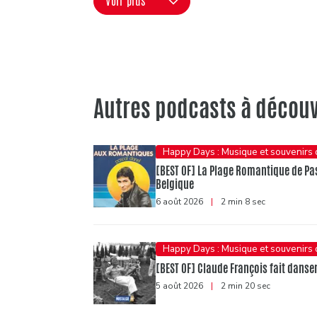
Voir plus
Autres podcasts à découv
Happy Days : Musique et souvenirs
[BEST OF] La Plage Romantique de Pasc
Belgique
6 août 2026
|
2 min 8 sec
Happy Days : Musique et souvenirs
[BEST OF] Claude François fait danser 
5 août 2026
|
2 min 20 sec