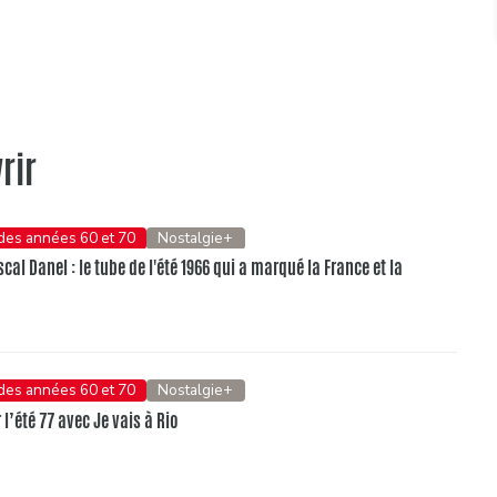
rir
 des années 60 et 70
Nostalgie+
al Danel : le tube de l'été 1966 qui a marqué la France et la
 des années 60 et 70
Nostalgie+
l’été 77 avec Je vais à Rio