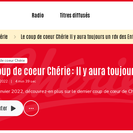
Radio
Titres diffusés
érie
Le coup de coeur Chérie Il y aura toujours un rdv des En
de coeur Chérie
oup de coeur Chérie : Il y aura toujou
 2022
|
4 min 39 sec
nvier 2022, découvrez-en plus sur le dernier coup de cœur de Chér
uter