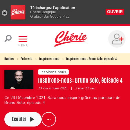
Téléchargez l'application
OUVRIR
Chérie Belgique
Gratuit - Sur Google Play
MENU
Radios
Podcasts
Inspirons-nous
Inspirons-nous : Bruno Solo, épisode 4
Inspirons-nous
Inspirons-nous : Bruno Solo, épisode 4
23 décembre 2021
|
2 min 22 sec
Ce 23 Décembre 2021, Sara nous inspire grâce au parcours de
Bruno Solo, épisode 4
Ecouter