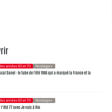
rir
 des années 60 et 70
Nostalgie+
al Danel : le tube de l'été 1966 qui a marqué la France et la
 des années 60 et 70
Nostalgie+
l’été 77 avec Je vais à Rio