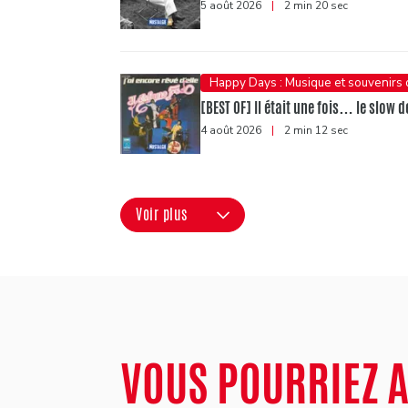
5 août 2026
|
2 min 20 sec
Happy Days : Musique et souvenirs
[BEST OF] Il était une fois… le slow d
4 août 2026
|
2 min 12 sec
Voir plus
VOUS POURRIEZ 