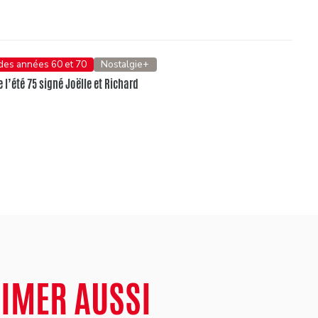
 des années 60 et 70
Nostalgie+
e l’été 75 signé Joëlle et Richard
AIMER AUSSI