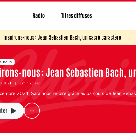
Radio
Titres diffusés
Inspirons-nous : Jean Sebastien Bach, un sacré caractère
ns-nous
irons-nous : Jean Sebastien Bach, u
re 2021
|
2 min 25 sec
embre 2021, Sara nous inspire grâce au parcours de Jean Sebast
uter