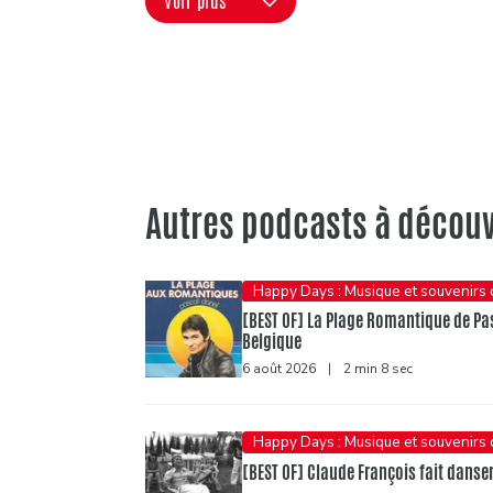
Voir plus
Autres podcasts à découv
Happy Days : Musique et souvenirs
[BEST OF] La Plage Romantique de Pasc
Belgique
6 août 2026
|
2 min 8 sec
Happy Days : Musique et souvenirs
[BEST OF] Claude François fait danser 