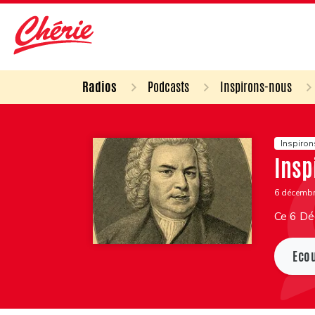
Radios
Podcasts
Inspirons-nous
Inspiro
Insp
6 décemb
Ce 6 Déc
Eco