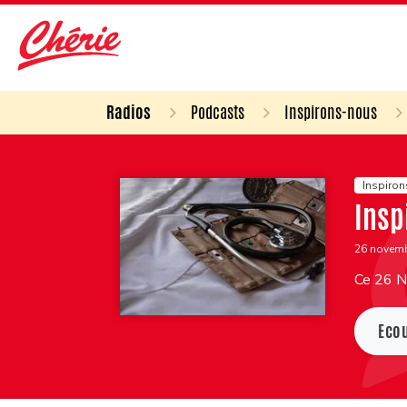
Radios
Podcasts
Inspirons-nous
Inspiro
Insp
26 novem
Ce 26 N
Eco