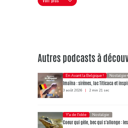
Voir plus
Autres podcasts à découv
En Avant la Belgique !
Nostalgie
Imaïna : sirènes, lac Titicaca et ins
3 août 2026
|
2 min 21 sec
Y'a de l'idée
Nostalgie
Coeur qui gèle, bec qui s'allonge : l