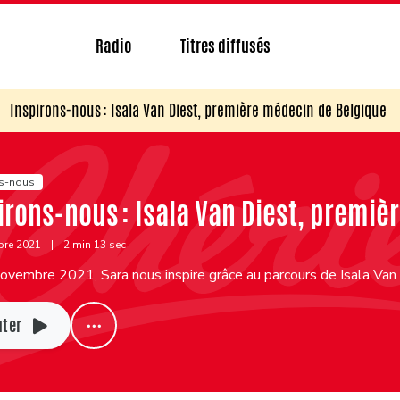
Radio
Titres diffusés
Inspirons-nous : Isala Van Diest, première médecin de Belgique
ns-nous
irons-nous : Isala Van Diest, premi
bre 2021
|
2 min 13 sec
ovembre 2021, Sara nous inspire grâce au parcours de Isala Van
uter