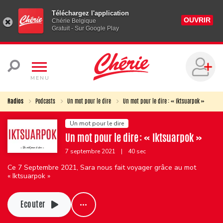
Téléchargez l'application
OUVRIR
Chérie Belgique
Gratuit - Sur Google Play
MENU
Radios
Podcasts
Un mot pour le dire
Un mot pour le dire : « Iktsuarpok »
Un mot pour le dire
Un mot pour le dire : « Iktsuarpok »
7 septembre 2021
|
40 sec
Ce 7 Septembre 2021, Sara nous fait voyager grâce au mot
« Iktsuarpok »
Ecouter