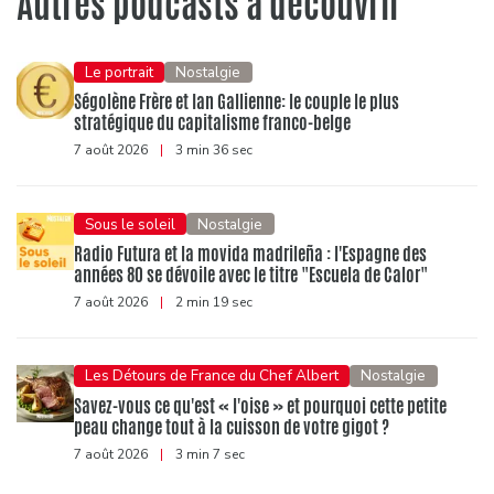
Autres podcasts à découvrir
Le portrait
Nostalgie
Ségolène Frère et Ian Gallienne: le couple le plus
stratégique du capitalisme franco-belge
7 août 2026
|
3 min 36 sec
Sous le soleil
Nostalgie
Radio Futura et la movida madrileña : l'Espagne des
années 80 se dévoile avec le titre "Escuela de Calor"
7 août 2026
|
2 min 19 sec
Les Détours de France du Chef Albert
Nostalgie
Savez-vous ce qu'est « l'oise » et pourquoi cette petite
peau change tout à la cuisson de votre gigot ?
7 août 2026
|
3 min 7 sec