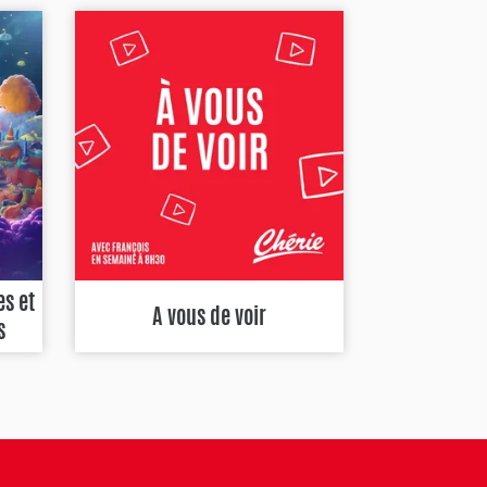
es et
A vous de voir
s