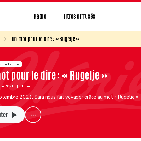
Radio
Titres diffusés
Un mot pour le dire : « Rugelje »
our le dire
ot pour le dire : « Rugelje »
bre 2021
|
1 min
ptembre 2021, Sara nous fait voyager grâce au mot « Rugelje »
uter