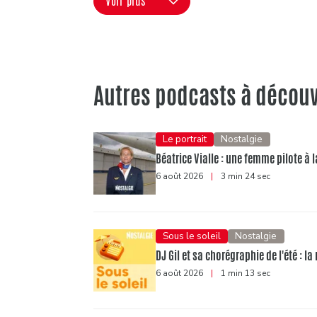
Voir plus
Autres podcasts à découv
Le portrait
Nostalgie
Béatrice Vialle : une femme pilote à l
6 août 2026
|
3 min 24 sec
Sous le soleil
Nostalgie
DJ Gil et sa chorégraphie de l'été : 
6 août 2026
|
1 min 13 sec