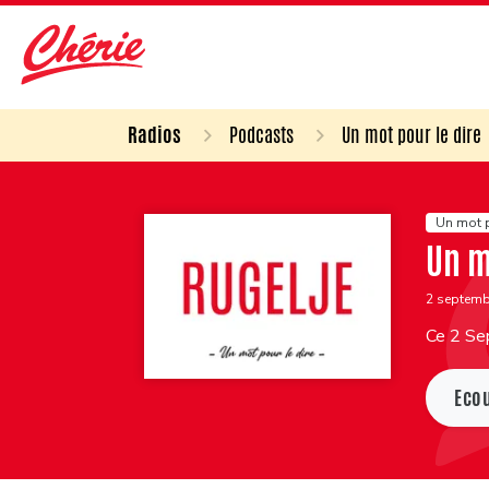
Radios
Podcasts
Un mot pour le dire
Un mot p
Un m
2 septem
Ce 2 Se
Eco