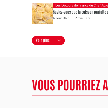
Les Détours de France du Chef Albe
Saviez-vous que la cuisson parfaite 
6 août 2026
|
2 min 1 sec
Voir plus
VOUS POURRIEZ 