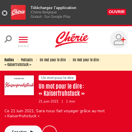
Téléchargez l'application
OUVRIR
Chérie Belgique
Gratuit - Sur Google Play
MENU
Radios
Podcasts
Un mot pour le dire
Un mot pour le dire :
« Kaiserfruhstuck »
Un mot pour le dire
Un mot pour le dire :
« Kaiserfruhstuck »
21 juin 2021
|
1 min
Ce 21 Juin 2021, Sara nous fait voyager grâce au mot
« Kaiserfruhstuck »