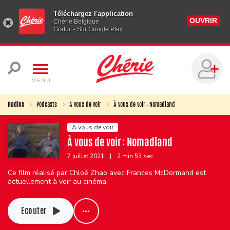
Téléchargez l'application
OUVRIR
Chérie Belgique
Gratuit - Sur Google Play
MENU
Radios
Podcasts
A vous de voir
À vous de voir : Nomadland
A vous de voir
À vous de voir : Nomadland
7 juillet 2021
|
2 min 53 sec
Ce film réalisé par Chloé Zhao avec Frances McDormand est
actuellement à voir au cinéma.
Ecouter