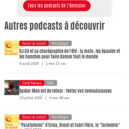
Tous les podcasts de l'émission
Autres podcasts à découvrir
Sous le soleil
Nostalgie
DJ Gil et sa chorégraphie de l'été : la moto, les épaules et
les hanches pour faire danser tout le monde
6 août 2026
|
1 min 13 sec
Ciné News
NRJ
Spider-Man est de retour : testez vos connaissances
29 juillet 2026
|
4 min 48 sec
Sous le soleil
Nostalgie
"Parafulmini" d'Ernia, Bresh et Fabri Fibra, le "tormento"