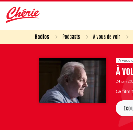
Radios
Podcasts
A vous de voir
A vous d
À vo
24 juin 2
Ce film 
Eco