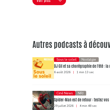
Voir plus
Autres podcasts à découv
Sous le soleil
Nostalgie
DJ Gil et sa chorégraphie de l'été : 
6 août 2026
|
1 min 13 sec
Ciné News
NRJ
Spider-Man est de retour : testez vo
29 juillet 2026
|
4 min 48 sec