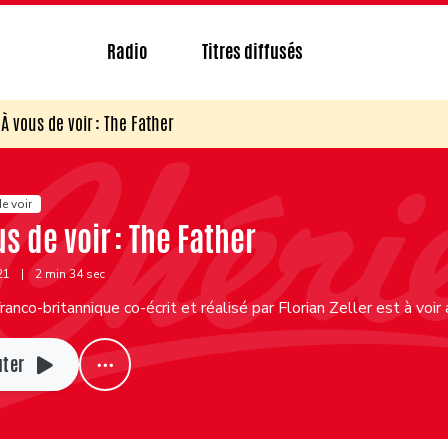
Radio
Titres diffusés
À vous de voir : The Father
e voir
us de voir : The Father
021
|
2 min 34 sec
franco-britannique co-écrit et réalisé par Florian Zeller est à voir
uter