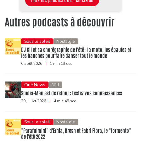
Tous les podcasts de l'émission
Autres podcasts à découvrir
Sous le soleil
Nostalgie
DJ Gil et sa chorégraphie de l'été : la moto, les épaules et
les hanches pour faire danser tout le monde
6 août 2026
|
1 min 13 sec
Ciné News
NRJ
Spider-Man est de retour : testez vos connaissances
29 juillet 2026
|
4 min 48 sec
Sous le soleil
Nostalgie
"Parafulmini" d'Ernia, Bresh et Fabri Fibra, le "tormento"
de l'été 2022