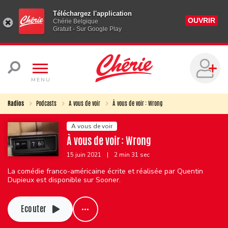
Téléchargez l'application
OUVRIR
Chérie Belgique
Gratuit - Sur Google Play
MENU
Radios
Podcasts
A vous de voir
À vous de voir : Wrong
A vous de voir
À vous de voir : Wrong
15 juin 2021
|
2 min 31 sec
La comédie franco-américaine écrite et réalisée par Quentin
Dupieux​ est disponible sur Sooner.
Ecouter