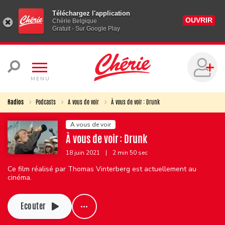
Téléchargez l'application
OUVRIR
Chérie Belgique
Gratuit - Sur Google Play
MENU
Radios
Podcasts
A vous de voir
À vous de voir : Drunk
A vous de voir
À vous de voir : Drunk
18 juin 2021
|
2 min 50 sec
Ce film réalisé par Thomas Vinterberg est actuellement au
cinéma.
Ecouter