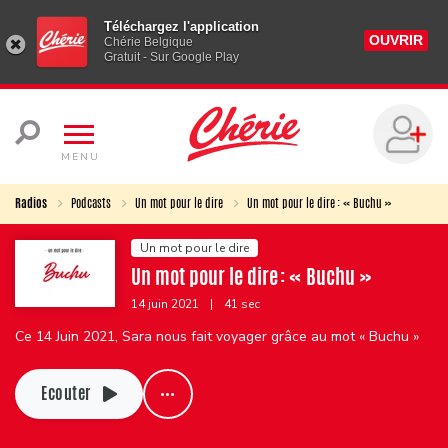
Téléchargez l'application
OUVRIR
Chérie Belgique
Gratuit - Sur Google Play
MENU
Radios
Podcasts
Un mot pour le dire
Un mot pour le dire : « Buchu »
Un mot pour le dire
Un mot pour le dire : « Buchu »
14 juin 2021
|
41 sec
Ce 14 Juin 2021, Sara nous fait voyager grâce au mot « Buchu »
Ecouter