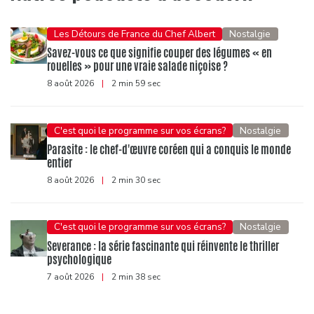
Les Détours de France du Chef Albert
Nostalgie
Savez-vous ce que signifie couper des légumes « en
rouelles » pour une vraie salade niçoise ?
8 août 2026
|
2 min 59 sec
C'est quoi le programme sur vos écrans?
Nostalgie
Parasite : le chef-d'œuvre coréen qui a conquis le monde
entier
8 août 2026
|
2 min 30 sec
C'est quoi le programme sur vos écrans?
Nostalgie
Severance : la série fascinante qui réinvente le thriller
psychologique
7 août 2026
|
2 min 38 sec