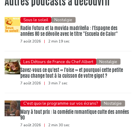
Autres podcasts à découvrir
Sous le soleil
Nostalgie
Radio Futura et la movida madrileña : l'Espagne des
années 80 se dévoile avec le titre "Escuela de Calor"
7 août 2026
|
2 min 19 sec
Les Détours de France du Chef Albert
Nostalgie
Savez-vous ce qu'est « l'oise » et pourquoi cette petite
peau change tout à la cuisson de votre gigot ?
7 août 2026
|
3 min 7 sec
C'est quoi le programme sur vos écrans?
Nostalgie
Mary à tout prix : la comédie romantique culte des années
90
7 août 2026
|
2 min 30 sec