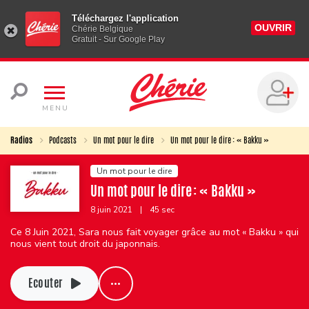
Téléchargez l'application
OUVRIR
Chérie Belgique
Gratuit - Sur Google Play
MENU
Radios
Podcasts
Un mot pour le dire
Un mot pour le dire : « Bakku »
Un mot pour le dire
Un mot pour le dire : « Bakku »
8 juin 2021
|
45 sec
Ce 8 Juin 2021, Sara nous fait voyager grâce au mot « Bakku » qui
nous vient tout droit du japonnais.
Ecouter