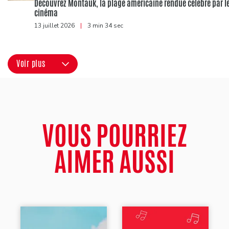
Découvrez Montauk, la plage américaine rendue célèbre par l
cinéma
13 juillet 2026
|
3 min 34 sec
Voir plus
VOUS POURRIEZ
AIMER AUSSI