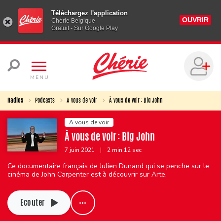
Téléchargez l'application
OUVRIR
Chérie Belgique
Gratuit - Sur Google Play
MENU
Radios
Podcasts
A vous de voir
À vous de voir : Big John
A vous de voir
À vous de voir : Big John
7 juin 2021
|
2 min 12 sec
Ce documentaire français de Julien Dunand qui se penche sur le
cinéma de John Carpenter est à découvrir sur Arte.
Ecouter