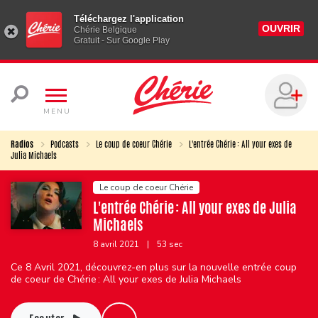
Téléchargez l'application
OUVRIR
Chérie Belgique
Gratuit - Sur Google Play
MENU
Radios
Podcasts
Le coup de coeur Chérie
L'entrée Chérie : All your exes de
Julia Michaels
Le coup de coeur Chérie
L'entrée Chérie : All your exes de Julia
Michaels
8 avril 2021
|
53 sec
Ce 8 Avril 2021, découvrez-en plus sur la nouvelle entrée coup
de coeur de Chérie : All your exes de Julia Michaels